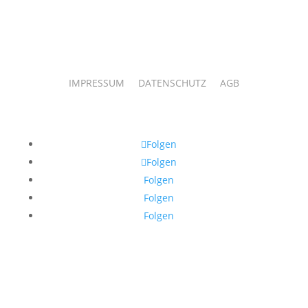
IMPRESSUM
DATENSCHUTZ
AGB
Folgen
Folgen
Folgen
Folgen
Folgen
© 2026 by Ilknur Özen I Verlag & Galerie Vollherzig