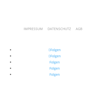
IMPRESSUM
DATENSCHUTZ
AGB
Folgen
Folgen
Folgen
Folgen
Folgen
© 2026 by Ilknur Özen I Verlag & Galerie Vollherzig