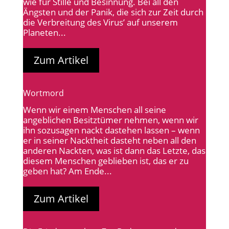
wie für Stille und Besinnung. Bei all den
Ängsten und der Panik, die sich zur Zeit durch
die Verbreitung des Virus’ auf unserem
Planeten...
Zum Artikel
Wortmord
Wenn wir einem Menschen all seine
angeblichen Besitztümer nehmen, wenn wir
ihn sozusagen nackt dastehen lassen – wenn
er in seiner Nacktheit dasteht neben all den
anderen Nackten, was ist dann das Letzte, das
diesem Menschen geblieben ist, das er zu
geben hat? Am Ende...
Zum Artikel