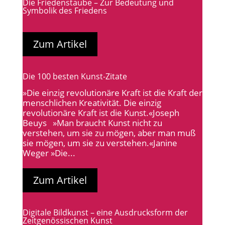
Die Friedenstaube – Zur Bedeutung und
Symbolik des Friedens
Zum Artikel
Die 100 besten Kunst-Zitate
»Die einzig revolutionäre Kraft ist die Kraft der
menschlichen Kreativität. Die einzig
revolutionäre Kraft ist die Kunst.«Joseph
Beuys »Man braucht Kunst nicht zu
verstehen, um sie zu mögen, aber man muß
sie mögen, um sie zu verstehen.«Janine
Weger »Die...
Zum Artikel
Digitale Bildkunst – eine Ausdrucksform der
Zeitgenössischen Kunst