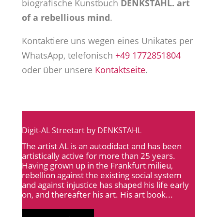
biografische Kunstbuch
DENKSTAHL. art
of a rebellious mind
.
Kontaktiere uns wegen eines Unikates per
WhatsApp, telefonisch
+49 1772851804
oder über unsere
Kontaktseite
.
Digit-AL Streetart by DENKSTAHL
The artist AL is an autodidact and has been
artistically active for more than 25 years.
Having grown up in the Frankfurt milieu,
rebellion against the existing social system
and against injustice has shaped his life early
on, and thereafter his art. His art book...