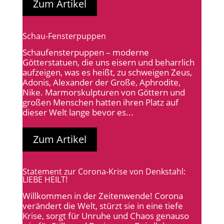
Zum Artikel
Schau-Fensterpuppen
Schaufensterpuppen – moderne
Götterstatuen, die uns eisern und beharrlich
aufzeigen, was es heißt, zu schweigen Zeus,
Adonis, Alexander der Große, Aphrodite,
Nike. Marmorskulpturen von Göttern und
großen Menschen hatten ihren Platz auf
dieser Welt lange bevor es...
Zum Artikel
Statement zur Corona-Krise von Denkstahl:
LIEBE HEILT!
Willkommen in der Zeitenwende! Corona
verändert die Welt, stürzt sie in eine tiefe
Krise, sorgt für Unruhe und Chaos genauso