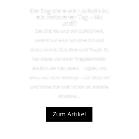
Ein Tag ohne ein Lächeln ist
ein verlorener Tag – Na
und!?
Das Bild Na und von DENKSTAHL
vereint auf eine zynische Art und
Weise Komik, Rebellion und Tragik. Es
hat etwas von einer Tragikkomödie;
ähnlich wie das Leben. »Egal«, »na
und«, »ist nicht wichtig« – auf diese Art
und Weise hat wohl schon so manche
Streiterei...
Zum Artikel